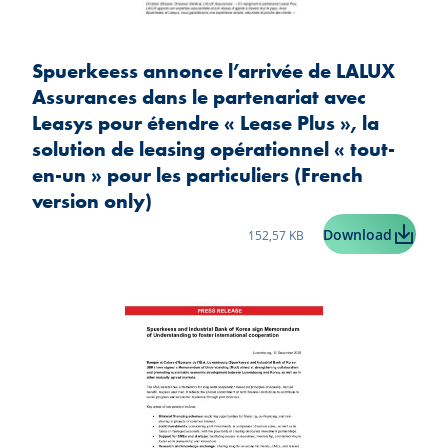
Spuerkeess annonce l’arrivée de LALUX
Assurances dans le partenariat avec
Leasys pour étendre « Lease Plus », la
solution de leasing opérationnel « tout-
en-un » pour les particuliers (French
version only)
Taille du fichier:
Spuerkee
Download
152,57 KB