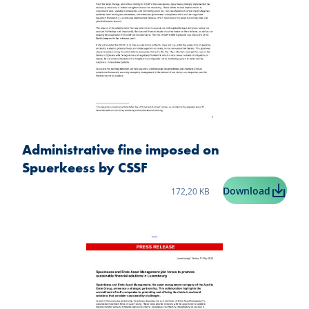
Administrative fine imposed on
Spuerkeess by CSSF
Taille du fichier:
Adminis
Download
172,20 KB