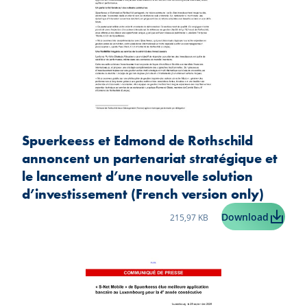
Spuerkeess et Edmond de Rothschild
annoncent un partenariat stratégique et
le lancement d’une nouvelle solution
d’investissement (French version only)
Taille du fichier:
Spuerkee
Download
215,97 KB