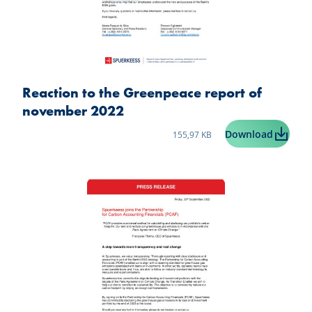
Reaction to the Greenpeace report of
november 2022
Taille du fichier:
Reactio
Download
155,97 KB