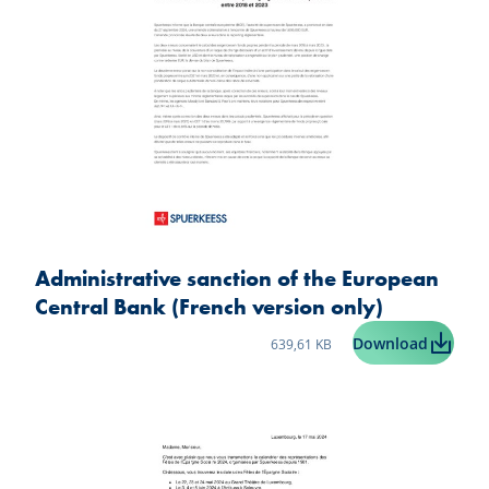
Administrative sanction of the European
Central Bank (French version only)
Taille du fichier:
Administ
Download
639,61 KB