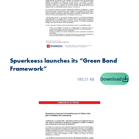
Spuerkeess launches its “Green Bond
Framework”
Taille du fichier:
Spuerke
Download
180,51 KB