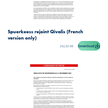
Spuerkeess rejoint Qivalis (French
version only)
Taille du fichier:
Spuerkee
Download
242,60 KB