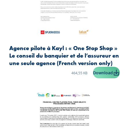
Agence pilote à Kayl : « One Stop Shop »
Le conseil du banquier et de l’assureur en
une seule agence (French version only)
Taille du fichier:
Agence p
Download
464,55 KB