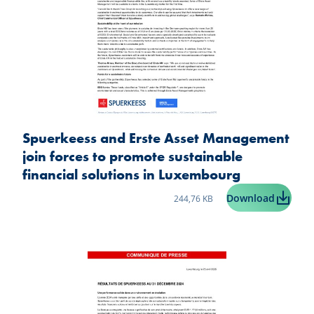
Spuerkeess and Erste Asset Management
join forces to promote sustainable
financial solutions in Luxembourg
Taille du fichier:
Spuerke
Download
244,76 KB