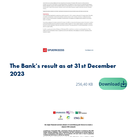
The Bank's result as at 31st December
2023
Taille du fichier:
The Bank
Download
256,40 KB