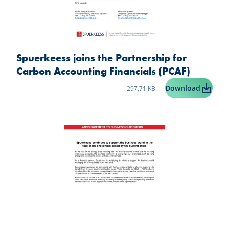
Spuerkeess joins the Partnership for
Carbon Accounting Financials (PCAF)
Taille du fichier:
Spuerkee
Download
297,71 KB