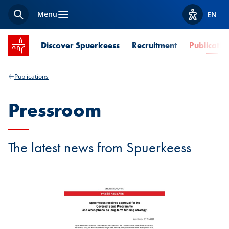
Menu
EN
Search
View acces
SPUERKEESS home
Discover Spuerkeess
Recruitment
Publicatio
Publications
Pressroom
The latest news from Spuerkeess