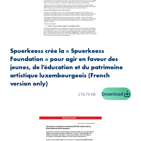
Spuerkeess crée la « Spuerkeess
Foundation » pour agir en faveur des
jeunes, de l’éducation et du patrimoine
artistique luxembourgeois (French
version only)
Taille du fichier:
Spuerkee
Download
218,76 KB