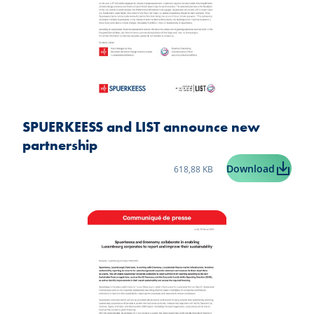
SPUERKEESS and LIST announce new
partnership
Taille du fichier:
SPUERKE
Download
618,88 KB