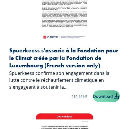
Spuerkeess s'associe à la Fondation pour
le Climat créée par la Fondation de
Luxembourg (French version only)
Spuerkeess confirme son engagement dans la
lutte contre le réchauffement climatique en
s'engageant à soutenir la…
Taille du fichier:
Spuerkee
Download
210,42 KB