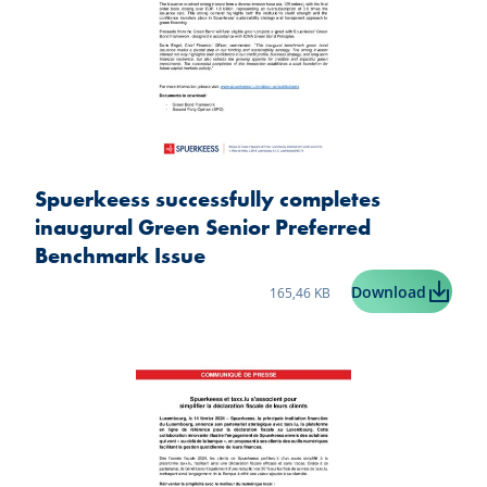
Spuerkeess successfully completes
inaugural Green Senior Preferred
Benchmark Issue
Taille du fichier:
Spuerke
Download
165,46 KB