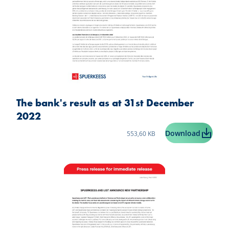
The bank's result as at 31st December
2022
Taille du fichier:
The bank
Download
553,60 KB