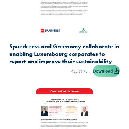
Spuerkeess and Greenomy collaborate in
enabling Luxembourg corporates to
report and improve their sustainability
Taille du fichier:
Spuerke
Download
455,89 KB