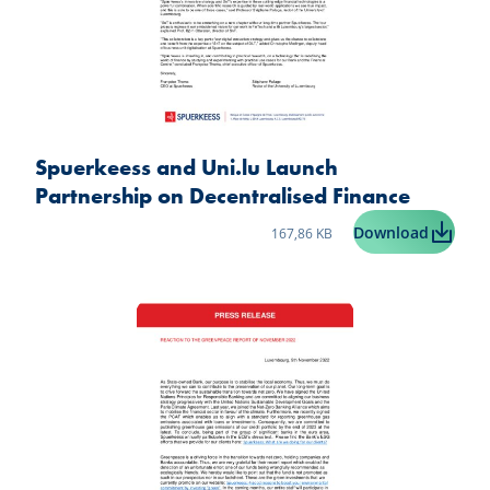
Spuerkeess and Uni.lu Launch
Partnership on Decentralised Finance
Taille du fichier:
Spuerke
Download
167,86 KB