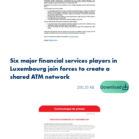
Six major financial services players in
Luxembourg join forces to create a
shared ATM network
Taille du fichier:
Six majo
Download
200,35 KB