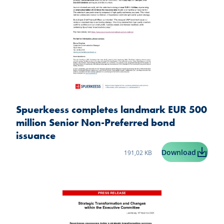
Spuerkeess completes landmark EUR 500
million Senior Non-Preferred bond
issuance
Taille du fichier:
Spuerke
Download
191,02 KB