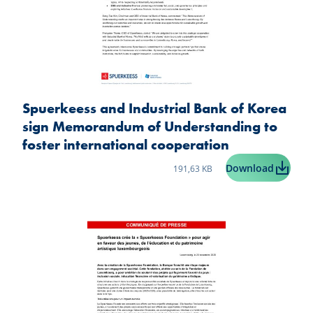
Spuerkeess and Industrial Bank of Korea
sign Memorandum of Understanding to
foster international cooperation
Taille du fichier:
Spuerke
Download
191,63 KB