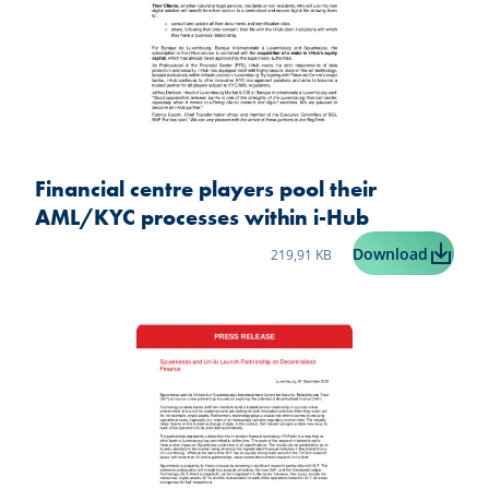
Financial centre players pool their
AML/KYC processes within i-Hub
Taille du fichier:
Financia
Download
219,91 KB