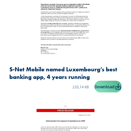
S-Net Mobile named Luxembourg’s best
banking app, 4 years running
Taille du fichier:
S-Net M
Download
220,14 KB