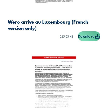
Wero arrive au Luxembourg (French
version only)
Taille du fichier:
Wero ar
Download
225,65 KB