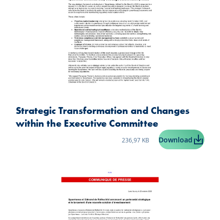
Strategic Transformation and Changes
within the Executive Committee
Taille du fichier:
Strateg
Download
236,97 KB