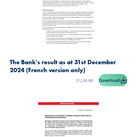
The Bank's result as at 31st December
2024 (French version only)
Taille du fichier:
The Bank
Download
212,88 KB