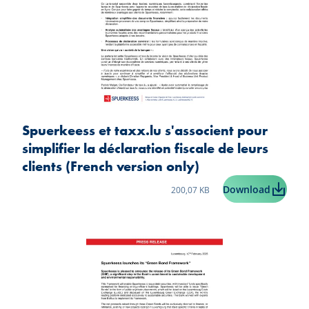
Spuerkeess et taxx.lu s'associent pour
simplifier la déclaration fiscale de leurs
clients (French version only)
Taille du fichier:
Spuerkee
Download
200,07 KB