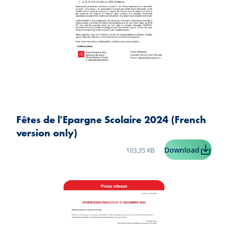
Fêtes de l'Epargne Scolaire 2024 (French
version only)
Taille du fichier:
Fêtes de
Download
103,35 KB