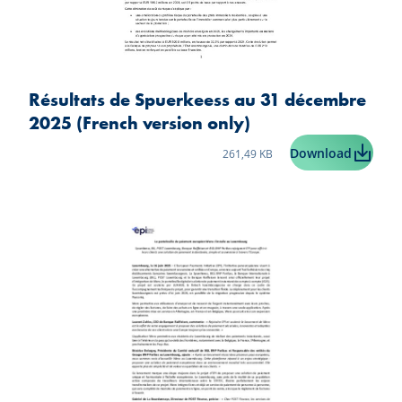
Résultats de Spuerkeess au 31 décembre
2025 (French version only)
Taille du fichier:
Résultat
Download
261,49 KB