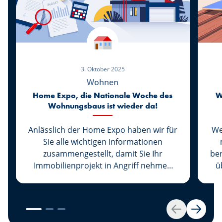
3. Oktober 2025
Wohnen
Home Expo, die Nationale Woche des
W
Wohnungsbaus ist wieder da!
Anlässlich der Home Expo haben wir für
We
Sie alle wichtigen Informationen
zusammengestellt, damit Sie Ihr
be
Immobilienprojekt in Angriff nehmen
ü
können! Von der Finanzierung bis hin zu
D
Umweltprämien ist alles dabei, um Sie
sic
bestmöglich über Ihr zukünftiges
Zuhause zu informieren. Viel Spaß beim
Zurück
Weiter