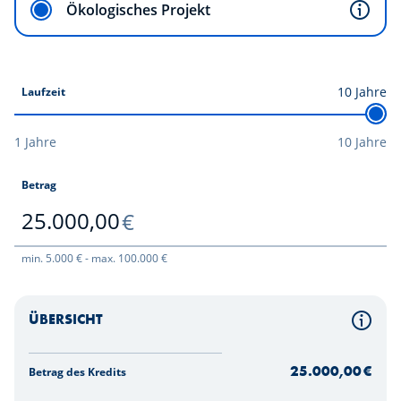
Ökologisches Projekt
10
Jahre
Laufzeit
1 Jahre
10 Jahre
Betrag
€
25.000,00
min. 5.000 € - max. 100.000 €
ÜBERSICHT
Aufru
Zusammenfassende Tabelle Ihrer Ecoprêt-Simulation
25.000,00
€
Betrag des Kredits