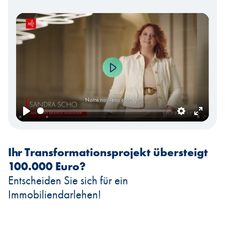
Play
Play
Settings
Enter
fullscr
Ihr Transformationsprojekt übersteigt
100.000 Euro?
Entscheiden Sie sich für ein
Immobiliendarlehen!