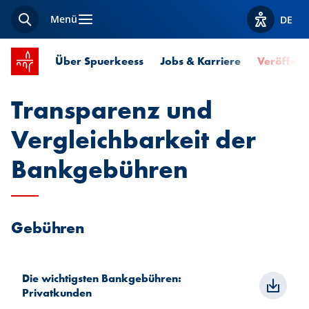
Menü
DE
Suche
Optionen z
Startseite SPUERKEESS
Über Spuerkeess
Jobs & Karriere
Veröffent
Transparenz und
Vergleichbarkeit der
Bankgebühren
Gebühren
Die wichtigsten Bankgebühren:
Privatkunden