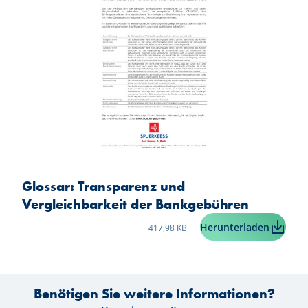
Glossar: Transparenz und
Vergleichbarkeit der Bankgebühren
Taille du fichier:
Glossar
Herunterladen
417,98 KB
Benötigen Sie weitere Informationen?