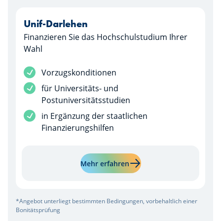
Unif-Darlehen
Finanzieren Sie das Hochschulstudium Ihrer
Wahl
Dienstleistung inbegriffen
Vorzugskonditionen
Dienstleistung inbegriffen
für Universitäts- und
Postuniversitätsstudien
Dienstleistung inbegriffen
in Ergänzung der staatlichen
Finanzierungshilfen
Mehr erfahren über "Unif-
Mehr erfahren
*Angebot unterliegt bestimmten Bedingungen, vorbehaltlich einer
Bonitätsprüfung