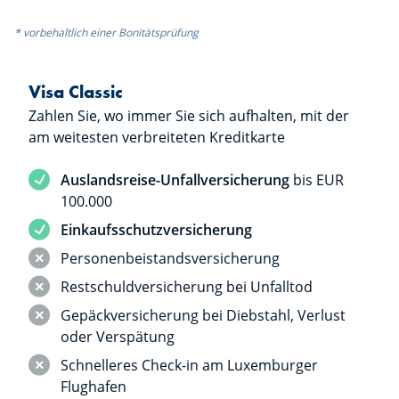
* vorbehaltlich einer Bonitätsprüfung
Visa Classic
Zahlen Sie, wo immer Sie sich aufhalten, mit der
am weitesten verbreiteten Kreditkarte
Dienstleistung inbegriffen
Auslandsreise-Unfallversicherung
bis EUR
100.000
Dienstleistung inbegriffen
Einkaufsschutzversicherung
Dienstleistung nicht inbegriffen
Personenbeistandsversicherung
Dienstleistung nicht inbegriffen
Restschuldversicherung bei Unfalltod
Dienstleistung nicht inbegriffen
Gepäckversicherung bei Diebstahl, Verlust
oder Verspätung
Dienstleistung nicht inbegriffen
Schnelleres Check-in am Luxemburger
Flughafen