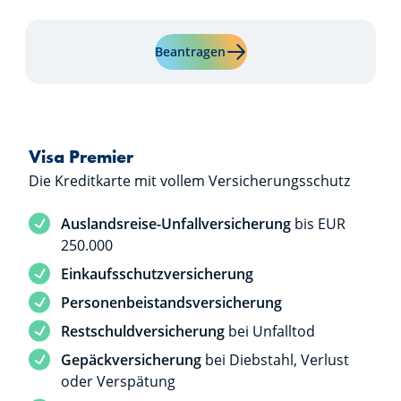
Mehr erfahren über "Visa Cla
Beantragen
Visa Premier
Die Kreditkarte mit vollem Versicherungsschutz
Dienstleistung inbegriffen
Auslandsreise-Unfallversicherung
bis EUR
250.000
Dienstleistung inbegriffen
Einkaufsschutzversicherung
Dienstleistung inbegriffen
Personenbeistandsversicherung
Dienstleistung inbegriffen
Restschuldversicherung
bei Unfalltod
Dienstleistung inbegriffen
Gepäckversicherung
bei Diebstahl, Verlust
oder Verspätung