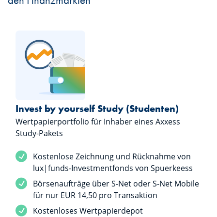
den Finanzmärkten
Invest by yourself Study (Studenten)
Wertpapierportfolio für Inhaber eines Axxess
Study-Pakets
Dienstleistung inbegriffen
Kostenlose Zeichnung und Rücknahme von
lux|funds-Investmentfonds von Spuerkeess
Dienstleistung inbegriffen
Börsenaufträge über S-Net oder S-Net Mobile
für nur EUR 14,50 pro Transaktion
Dienstleistung inbegriffen
Kostenloses Wertpapierdepot