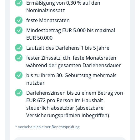
Dienstleistung inbegriffen
Ermäßigung von 0,30 % auf den
Nominalzinssatz
Dienstleistung inbegriffen
feste Monatsraten
Dienstleistung inbegriffen
Mindestbetrag EUR 5.000 bis maximal
EUR 50.000
Dienstleistung inbegriffen
Laufzeit des Darlehens 1 bis 5 Jahre
Dienstleistung inbegriffen
fester Zinssatz, d.h. feste Monatsraten
während der gesamten Darlehensdauer
Dienstleistung inbegriffen
bis zu Ihrem 30. Geburtstag mehrmals
nutzbar
Dienstleistung inbegriffen
Darlehenszinsen bis zu einem Betrag von
EUR 672 pro Person im Haushalt
steuerlich absetzbar (absetzbare
Versicherungsprämien inbegriffen)
* vorbehaltlich einer Bonitätsprüfung