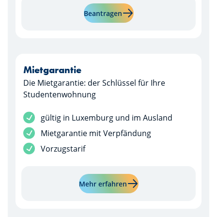
Mehr erfahren über "Axxess-
Beantragen
Mietgarantie
Die Mietgarantie: der Schlüssel für Ihre
Studentenwohnung
Dienstleistung inbegriffen
gültig in Luxemburg und im Ausland
Dienstleistung inbegriffen
Mietgarantie mit Verpfändung
Dienstleistung inbegriffen
Vorzugstarif
Mehr erfahren über "Mietg
Mehr erfahren