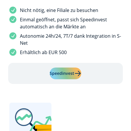
Dienstleistung inbegriffen
Nicht nötig, eine Filiale zu besuchen
Dienstleistung inbegriffen
Einmal geöffnet, passt sich Speedinvest
automatisch an die Märkte an
Dienstleistung inbegriffen
Autonomie 24h/24, 7T/7 dank Integration in S-
Net
Dienstleistung inbegriffen
Erhältlich ab EUR 500
Mehr erfahren über "Speedi
Speedinvest