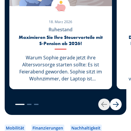
18. März 2026
Ruhestand
Maximieren Sie Ihre Steuervorteile mit
S-Pension ab 2026!
Warum Sophie gerade jetzt ihre
Altersvorsorge starten sollte: Es ist
Feierabend geworden. Sophie sitzt im
Wohnzimmer, der Laptop ist
v
zugeklappt, die Arbeit für heute
erledigt. Ihre Tochter Lily schläft bereits,
w
und ihr Mann Marc ist beim
K
Basketballtraining. Zum ersten Mal seit
Zurück
Weiter
Langem kann sich Sophie eine Auszeit
o
gönnen. Sie greift zu Ihrem Smartphone
is
und scrollt durch die Nachrichten.
u
Mobilität
Finanzierungen
Nachhaltigkeit