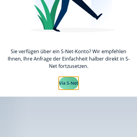
Andere
Ich habe die
Nutzungsbedingungen
gelesen und 
Sie verfügen über ein S-Net-Konto? Wir empfehlen
Ihnen, Ihre Anfrage der Einfachheit halber direkt in S-
Net fortzusetzen.
Die erfassten personenbezogenen Daten werden unter 
Datenschutzgesetzgebung verarbeitet. Sie haben dabe
Via S-Net
zuzugreifen und si zu korrigieren, indem Sie Ihre ent
E-Mail oder per Post an
folgende Adresse
richten. Wei
Data Protection Policy