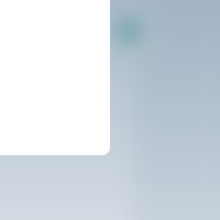
Weiter
akzeptiere sie.
strikter Einhaltung der
i das Recht, auf diese Daten
prechende Anfrage per S-Net-Mitteilung,
tere Informationen: