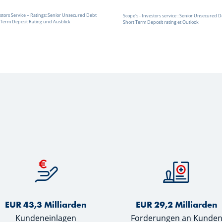
stors Service – Ratings: Senior Unsecured Debt
Scope's - Investors service : Senior Unsecured D
 Term Deposit Rating und Ausblick
Short Term Deposit rating et Outlook
EUR 43,3 Milliarden
EUR 29,2 Milliarden
Kundeneinlagen
Forderungen an Kunde