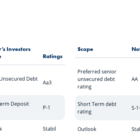
s Investors
Scope
No
e
Ratings
Preferred senior
 Unsecured Debt
unsecured debt
AA
Aa3
rating
Term Deposit
Short Term debt
P-1
S-1
rating
k
Stabil
Outlook
Sta