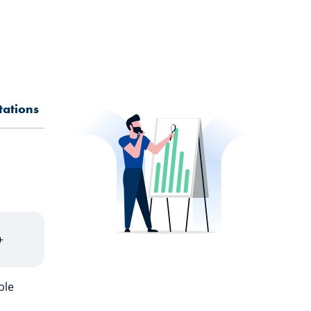
tations
+
ble