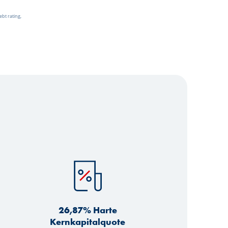
ebt rating,
26,87% Harte
Kernkapitalquote
n