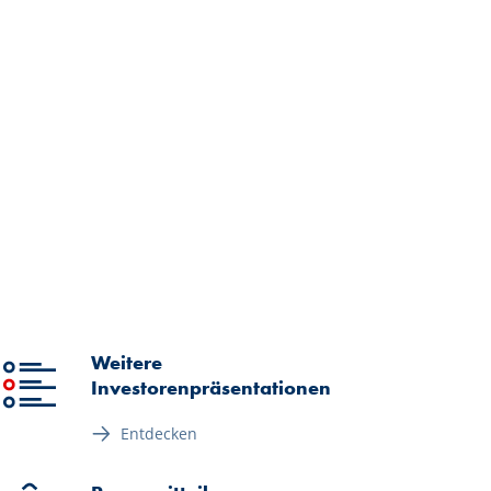
Weitere
Investorenpräsentationen
Entdecken
 (nur englische Fassung), PDF 3,64 MB