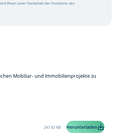
z wird Ihnen unter Vorbehalt der Annahme des
lichen Mobiliar- und Immobilienprojekte zu
Taille du fichier:
Ecoprêt Spuerkees
Herunterladen
247,92 KB