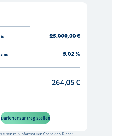
25.000,00
€
its
5,02
%
szins
264,05
€
Darlehensantrag stellen
n einen rein informativen Charakter. Dieser