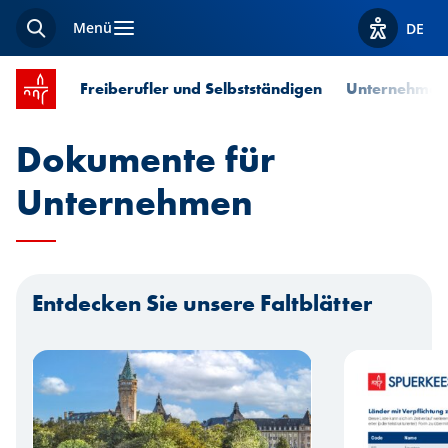
Menü
DE
Suche
Optionen z
Startseite SPUERKEESS
Freiberufler und Selbstständigen
Unternehmen
Dokumente für
Unternehmen
Entdecken Sie unsere Faltblätter