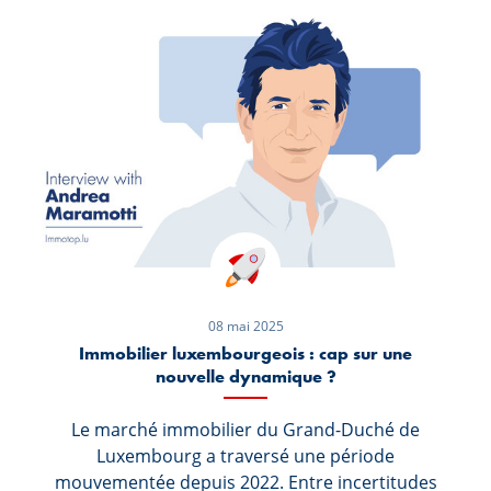
d’experts formés, les « Energy Coachs ». Dans
cette interview, Michel Marx, Team Manager
Retail Banking chez Spuerkeess, nous donne un
premier aperçu de ce nouveau service à la
clientèle et révèle comment vous pouvez vous
rapprocher de votre rêve de maison durable en
toute sérénité.
08 mai 2025
Immobilier luxembourgeois : cap sur une
nouvelle dynamique ?
Le marché immobilier du Grand-Duché de
Luxembourg a traversé une période
mouvementée depuis 2022. Entre incertitudes