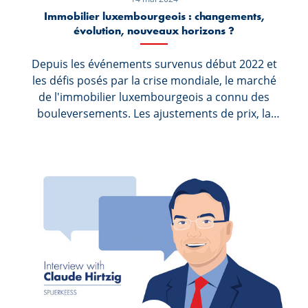
Immobilier luxembourgeois : changements,
évolution, nouveaux horizons ?
Depuis les événements survenus début 2022 et
les défis posés par la crise mondiale, le marché
de l'immobilier luxembourgeois a connu des
bouleversements. Les ajustements de prix, la
diminution du nombre de nouvelles
constructions et la hausse des taux d'intérêt ont
fait des ravages. Nous avons fait le point avec
Andrea Maramotti, Directeur Général
d'Immotop.lu, sur la situation actuelle.