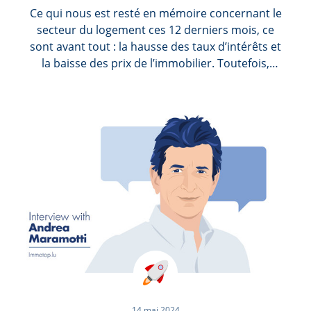
Ce qui nous est resté en mémoire concernant le
secteur du logement ces 12 derniers mois, ce
sont avant tout : la hausse des taux d’intérêts et
la baisse des prix de l’immobilier. Toutefois,
après leur baisse de 2024, les prix du secteur de
l’immobilier luxembourgeois sont venus à se
stabiliser et les nombreuses mesures pensées
pour relancer ce secteur ont finalement été
prolongées jusqu’au 1er juillet 2025. Une bonne
nouvelle si vous aviez prévu d’acheter dans un
futur proche, car cette première moitié d’année
2025 devient alors le moment idéal pour
remettre vos projets immobiliers sur le tapis.
14 mai 2024