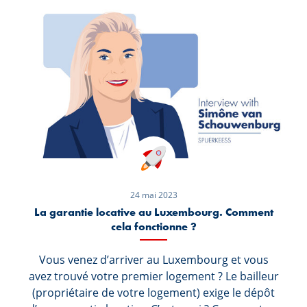
immobilier est unique, votre Conseiller
Logement est le mieux placé pour vous
proposer des solutions de financement
adaptées à votre projet et surtout à votre
situation personnelle et financière. Cependant, il
est tout de même possible de dégager quelques
grandes différences entre le taux fixe et variable.
24 mai 2023
La garantie locative au Luxembourg. Comment
cela fonctionne ?
Vous venez d’arriver au Luxembourg et vous
avez trouvé votre premier logement ? Le bailleur
(propriétaire de votre logement) exige le dépôt