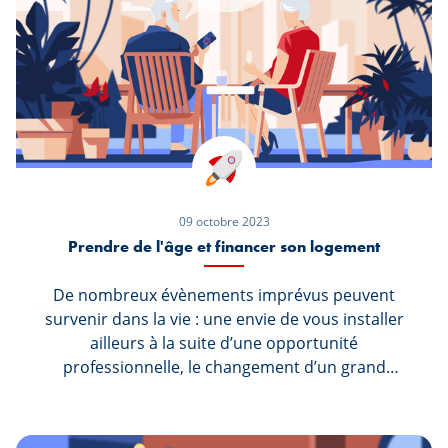
étatiques et privées mises en place pour rendre
votre financement plus intéressant. Dans cet
article, découvrez tous les avantages pour
démarrer un projet de rénovation énergétique
cette année.
09 octobre 2023
Prendre de l'âge et financer son logement
De nombreux évènements imprévus peuvent
survenir dans la vie : une envie de vous installer
ailleurs à la suite d’une opportunité
professionnelle, le changement d’un grand
logement vers un plus petit vu l’approche de la
retraite, un divorce ou bien une séparation. Ces
évènements peuvent coûter plus cher que ce