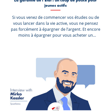
La garantie de l’État : un coup de pouce pour
jeunes actifs
Si vous venez de commencer vos études ou de
vous lancer dans la vie active, vous ne pensez
pas forcément à épargner de l’argent. Et encore
moins à épargner pour vous acheter un
logement. Un propre appartement… ça
représente beaucoup d’argent et semble encore
bien loin, n’est-ce pas ? OK, mais si on vous disait
que vous pouvez faire quelque chose dès
maintenant ? Voici comment !