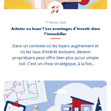
17 février 2026
Acheter ou louer ? Les avantages d’investir dans
l’immobilier
Dans un contexte où les loyers augmentent et
où les taux d’intérêt évoluent, devenir
propriétaire peut offrir bien plus qu’un simple
toit. C’est un choix stratégique, à la fois
personnel et financier. Dans cet article, nous
vous présentons les principaux avantages de
l’achat immobilier, sur le court et le long terme,
tout en abordant les raisons qui peuvent
justifier la location et le moment opportun pour
franchir le cap vers la propriété. Découvrez
pourquoi devenir propriétaire peut être une