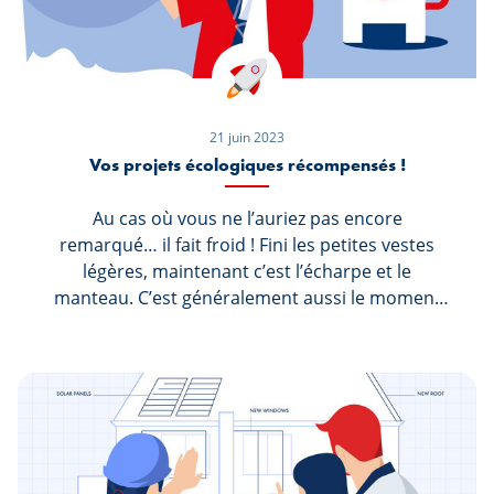
21 juin 2023
Vos projets écologiques récompensés !
Au cas où vous ne l’auriez pas encore
remarqué… il fait froid ! Fini les petites vestes
légères, maintenant c’est l’écharpe et le
manteau. C’est généralement aussi le moment
où le chauffage commence à tourner à fond au
domicile des personnes. Cependant chez Marc
et Sophie, la vieille chaudière n’est plus très
performante et encore moins économe, forçant
Sophie à se promener en laine polaire dans
l’appartement et Marc à s’arracher les cheveux à
chaque fois qu’il voit la facture de chauffage.