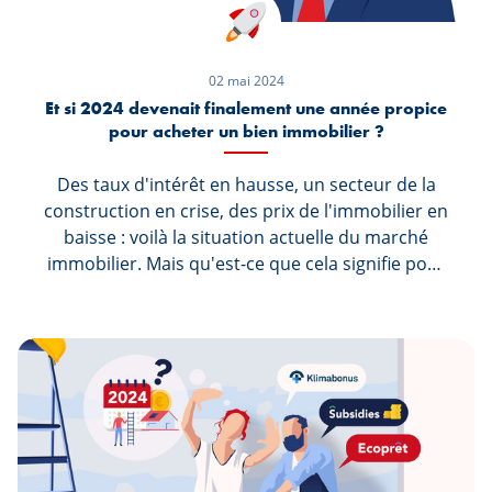
02 mai 2024
Et si 2024 devenait finalement une année propice
pour acheter un bien immobilier ?
Des taux d'intérêt en hausse, un secteur de la
construction en crise, des prix de l'immobilier en
baisse : voilà la situation actuelle du marché
immobilier. Mais qu'est-ce que cela signifie pour
les particuliers qui souhaitent acquérir un bien
immobilier en 2024 ? Nous nous sommes
entretenus avec Claude Hirtzig, Head of Retail &
Professional Banking, auprès de Spuerkeess,
afin d’en savoir plus sur le développement du
marché immobilier et le financement des
logements.