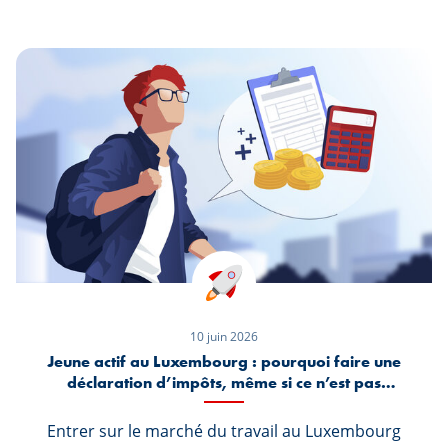
et Président de la Fédération des Développeurs
immobiliers au Luxembourg) et Charles Pletsch
(Responsable du Retail Banking chez
Spuerkeess) pour décrypter les évolutions
récentes du marché immobilier
luxembourgeois. Entre hausse des taux,
ralentissement de la construction et nouvelles
attentes des acquéreurs, comment le marché se
transforme-t-il et quels sont les leviers pour en
relancer la dynamique ?
10 juin 2026
Jeune actif au Luxembourg : pourquoi faire une
déclaration d’impôts, même si ce n’est pas
obligatoire ?
Entrer sur le marché du travail au Luxembourg