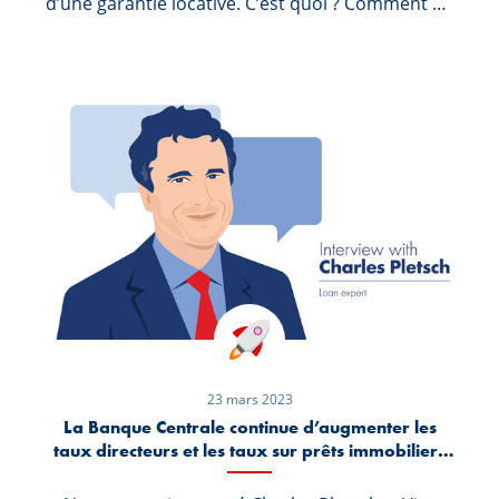
d’une garantie locative. C’est quoi ? Comment s’y
prendre ? Nous avons parlé à notre collègue
Simône van Schouwenburg, spécialiste de l’«
onboarding pour les nouveaux arrivants au
Luxembourg ».
23 mars 2023
La Banque Centrale continue d’augmenter les
taux directeurs et les taux sur prêts immobiliers
suivent. Comment appréhender son projet
immobilier dans la situation actuelle ?