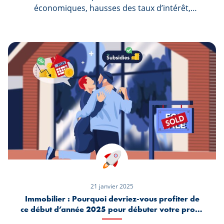
économiques, hausses des taux d’intérêt,
ralentissement des projets de construction et
ajustements de prix, les repères habituels ont
été bouleversés. Toutefois, après la tempête, les
signes d’un retour à l’équilibre se précisent.
Andrea Maramotti, Directeur Général
d’Immotop.lu, nous livre son analyse.
21 janvier 2025
Immobilier : Pourquoi devriez-vous profiter de
ce début d’année 2025 pour débuter votre projet
immobilier ?