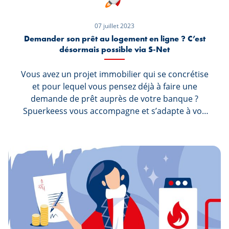
07 juillet 2023
Demander son prêt au logement en ligne ? C’est
désormais possible via S-Net
Vous avez un projet immobilier qui se concrétise
et pour lequel vous pensez déjà à faire une
demande de prêt auprès de votre banque ?
Spuerkeess vous accompagne et s’adapte à vos
besoins. Ainsi, afin de faciliter l’acquisition de
votre bien, votre demande de prêt au logement
peut être réalisée directement en ligne via S-Net,
tout en bénéficiant d’un accompagnement par
un Conseiller Logement. Mirko Kessler, Team
Manager de la division Lending chez Spuerkeess,
nous explique la volonté de la banque d’avoir
voulu digitaliser son parcours client.