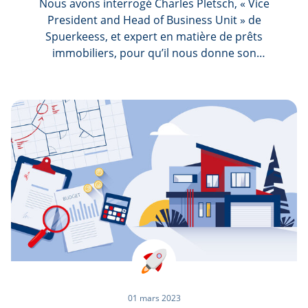
Nous avons interrogé Charles Pletsch, « Vice
President and Head of Business Unit » de
Spuerkeess, et expert en matière de prêts
immobiliers, pour qu’il nous donne son
appréciation par rapport à l’évolution des taux
et de leur impact sur le marché immobilier
luxembourgeois. Finalement, nous lui avons
demandé s’il a des recommandations pour
primo-acquéreurs qui souhaitent devenir
propriétaire, respectivement pour ceux qui le
sont déjà mais qui ont encore un prêt à
rembourser.
01 mars 2023