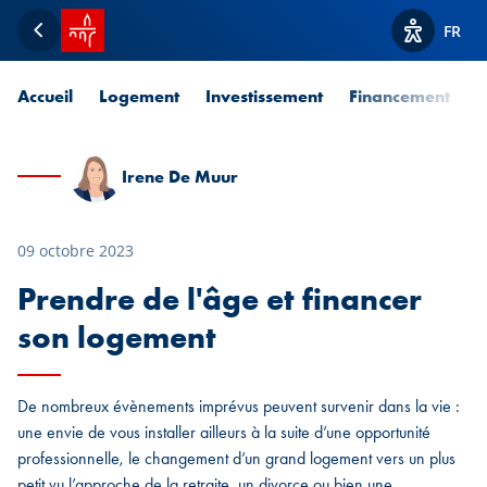
Accueil SPUERKEESS
FR
Retour
Afficher l
Accueil
Logement
Investissement
Financement
P
Irene De Muur
09 octobre 2023
Prendre de l'âge et financer
son logement
De nombreux évènements imprévus peuvent survenir dans la vie :
une envie de vous installer ailleurs à la suite d’une opportunité
professionnelle, le changement d’un grand logement vers un plus
petit vu l’approche de la retraite, un divorce ou bien une