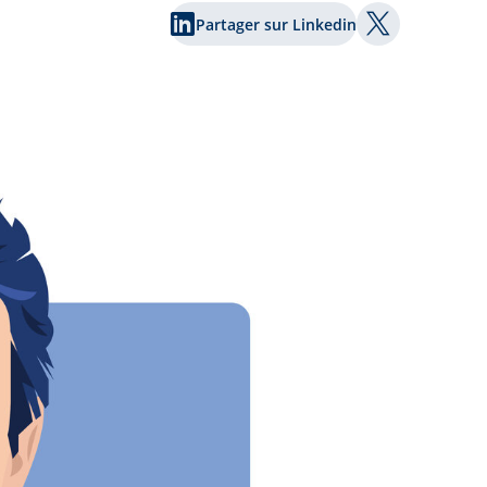
Partager sur Linkedin
Partager sur 