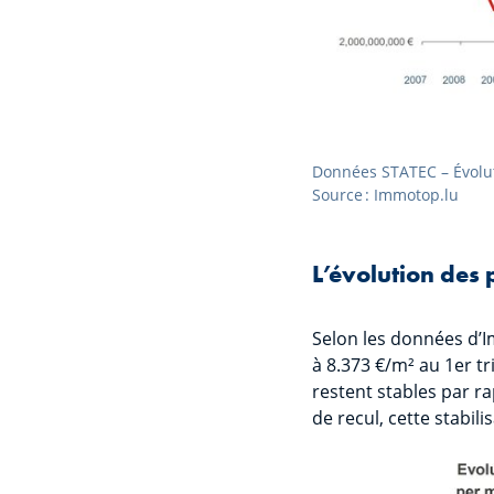
Données STATEC – Évolut
Source : Immotop.lu
L’évolution des 
Selon les données d’I
à 8.373 €/m² au 1er tr
restent stables par r
de recul, cette stabil