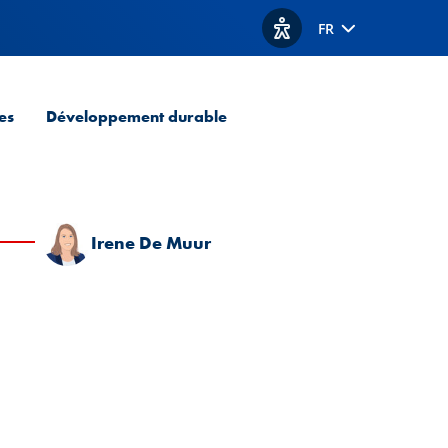
FR
Afficher les options d'acc
es
Développement durable
Irene De Muur