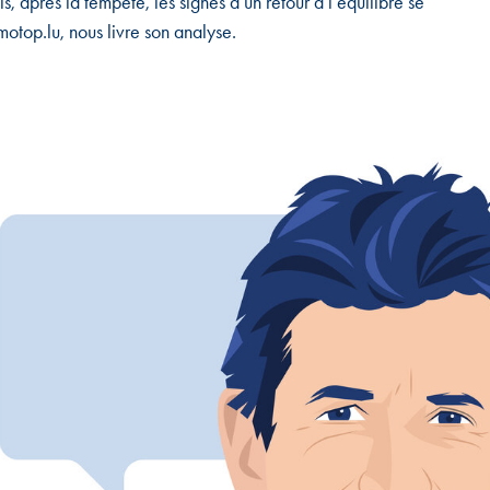
is, après la tempête, les signes d’un retour à l’équilibre se
otop.lu, nous livre son analyse.