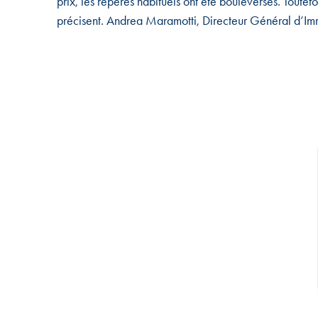
prix, les repères habituels ont été bouleversés. Toutefo
précisent. Andrea Maramotti, Directeur Général d’Imm