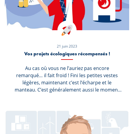
21 juin 2023
Vos projets écologiques récompensés !
Au cas où vous ne l’auriez pas encore
remarqué… il fait froid ! Fini les petites vestes
légères, maintenant c’est l’écharpe et le
manteau. C’est généralement aussi le moment
où le chauffage commence à tourner à fond au
domicile des personnes. Cependant chez Marc
et Sophie, la vieille chaudière n’est plus très
performante et encore moins économe, forçant
Sophie à se promener en laine polaire dans
l’appartement et Marc à s’arracher les cheveux à