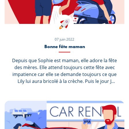
07 juin 2022
Bonne fête maman
Depuis que Sophie est maman, elle adore la fête
des mères. Elle attend toujours cette fête avec
impatience car elle se demande toujours ce que
Lily lui aura bricolé à la crèche. Puis le jour J
arrive, et sa raison d’être lui tend un objet
multicolore, un grand sourire aux lèvres, en
criant d’une voix impatiente « c’est pour toi
maman, ouvre ! ». Que lui réserve la fête des
mères cette année ?