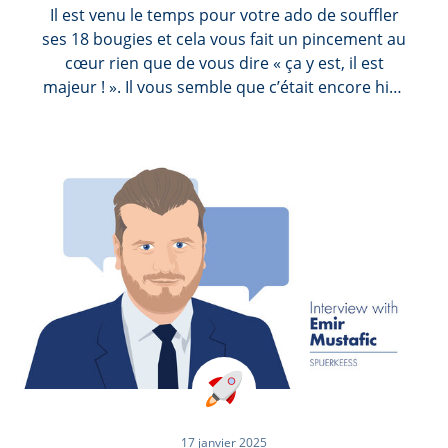
Il est venu le temps pour votre ado de souffler
ses 18 bougies et cela vous fait un pincement au
cœur rien que de vous dire « ça y est, il est
majeur ! ». Il vous semble que c’était encore hier
que vous le teniez dans vos bras à la maternité
pour la première fois, et pourtant 18 années se
sont écoulées depuis. Lui, une seule chose le
préoccupe à l’approche de sa majorité : réussir
son permis de conduire, pour ensuite pouvoir
acheter sa première voiture.
17 janvier 2025