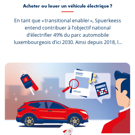
Acheter ou louer un véhicule électrique ?
En tant que « transitional enabler », Spuerkeess
entend contribuer à l’objectif national
d’électrifier 49% du parc automobile
luxembourgeois d’ici 2030. Ainsi depuis 2018, la
Banque a intégré les véhicules électriques dans
son offre Lease Plus, et ceux-ci représentent
aujourd’hui 80% des leasing pris par les clients
de la Banque. Ce très fort intérêt pour
l’électrique est d’une part dû à la volonté de
vouloir « consommer mieux et plus
durablement », mais est aussi dû aux offres
avantageuses Lease Plus. Emir Mustafic,
Business Developer - Private Lease auprès de
Spuerkeess, nous donne les critères qui sont à
prendre en compte pour l’achat ou la location
d’un véhicule électrique.