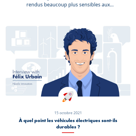
rendus beaucoup plus sensibles aux
problématiques de l‘environnement et à leur
façon de consommer. L’été dernier ils se sont
équipés de vélos électriques pour rendre leurs
déplacements plus écologiques, toutefois avec
l’arrivée de l’hiver ils se rendent bien compte
que pour certains déplacements, leur voiture
leur est d’une très grande utilité. De ce fait, leur
nouvelle résolution 2022 est de remplacer leur
voiture de famille par un modèle beaucoup
moins polluant et durable.
15 octobre 2021
À quel point les véhicules électriques sont-ils
durables ?