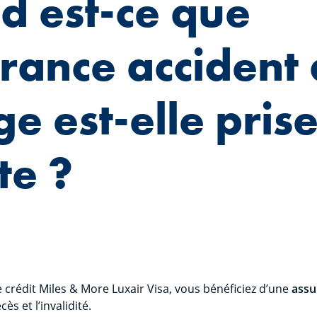
 est-ce que
urance accident
e est-elle pris
te ?
 crédit Miles & More Luxair Visa, vous bénéficiez d’une
assu
ès et l’invalidité.