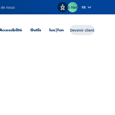
 de nous
S-Net
FR
Afficher les options d'accessib
 courante
Accessibilité
Outils
lux|funds
Devenir client