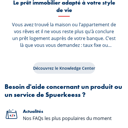
Le prêt immobilier adapté à votre style
de vie
Vous avez trouvé la maison ou l’appartement de
vos rêves et il ne vous reste plus qu’à conclure
un prêt logement auprès de votre banque. C’est
là que vous vous demandez : taux fixe ou
variable. Votre Conseiller Logement est le mieux
placé pour vous proposer des solutions de
financement adaptées à votre projet et surtout
Découvrez le Knowledge Center
à votre situation personnelle et financière.
Besoin d'aide concernant un produit ou
un service de Spuerkeess ?
Actualités
Nos FAQs les plus populaires du moment