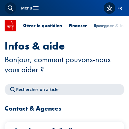
Menu
FR
Recherche
Afficher l
Accueil SPUERKEESS
Gérer le quotidien
Financer
Epargner & inves
Infos & aide
Bonjour, comment pouvons-nous
vous aider ?
Recherchez un article
Contact & Agences