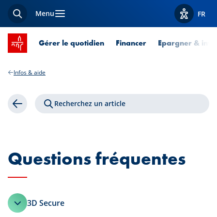
Menu
FR
Recherche
Afficher l
Accueil SPUERKEESS
Gérer le quotidien
Financer
Epargner & inves
Infos & aide
Recherchez un article
Retour
Questions fréquentes
3D Secure