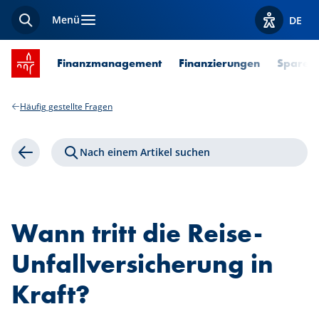
Menü
DE
Suche
Optionen z
Startseite SPUERKEESS
Finanzmanagement
Finanzierungen
Sparen 
Häufig gestellte Fragen
Nach einem Artikel suchen
Zurück
Wann tritt die Reise-
Unfallversicherung in
Kraft?