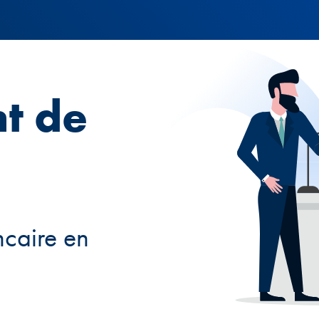
nt de
caire en