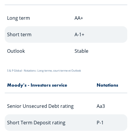
Long term
AA+
Short term
A-1+
Outlook
Stable
S & P Global - Notations : Long-terme, court-terme et Outlook
Moody's - Investors service
Notations
Senior Unsecured Debt rating
Aa3
Short Term Deposit rating
P-1