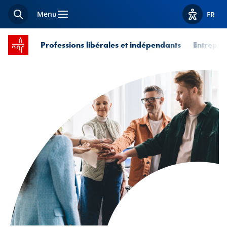
Menu
FR
Recherche
Afficher l
Accueil SPUERKEESS
Professions libérales et indépendants
Entrepri