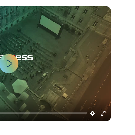
Play
Settings
Enter
fullscreen