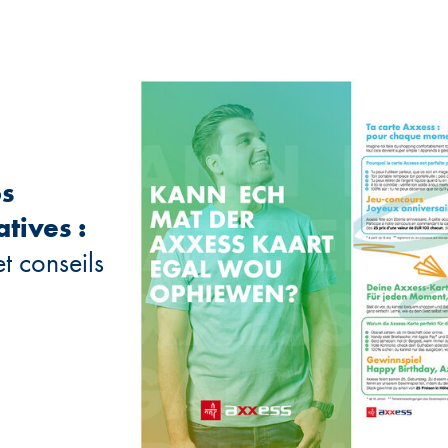
os
tives :
t conseils