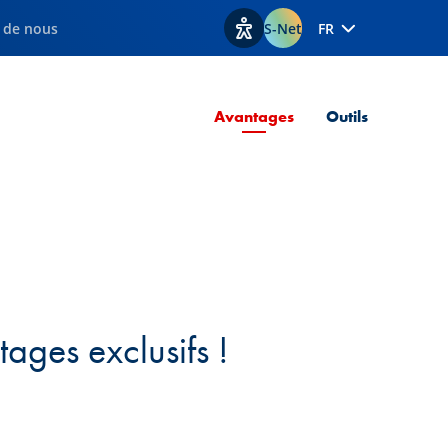
 de nous
S-Net
FR
Afficher les options d'accessib
Page courante
Avantages
Outils
ages exclusifs !