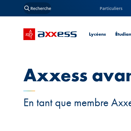
Recherche
Particuliers
Accueil SPUERKEESS
Lycéens
Étudian
Axxess ava
En tant que membre Axxes