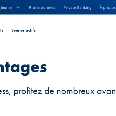
Jeunes
Professionnels
Private Banking
À propos
ts
Jeunes actifs
ntages
s, profitez de nombreux avant