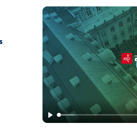
s
Play