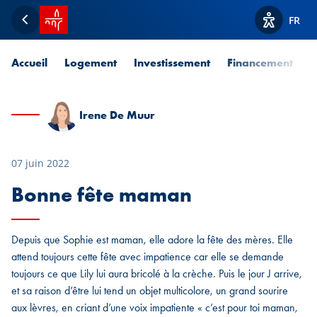
Accueil SPUERKEESS
FR
Retour
Afficher l
Accueil
Logement
Investissement
Financement
P
Irene De Muur
07 juin 2022
Bonne fête maman
Depuis que Sophie est maman, elle adore la fête des mères. Elle
attend toujours cette fête avec impatience car elle se demande
toujours ce que Lily lui aura bricolé à la crèche. Puis le jour J arrive,
et sa raison d’être lui tend un objet multicolore, un grand sourire
aux lèvres, en criant d’une voix impatiente « c’est pour toi maman,