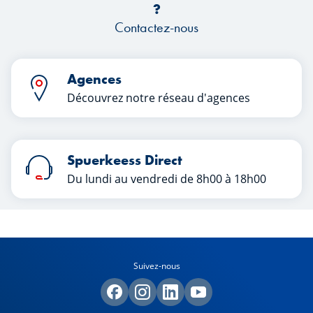
souvent pensé à préparer son avenir,
?
mais a toujours repoussé cette
Contactez-nous
décision. Une chose est sûre pour
Sophie : à la retraite, elle ne veut plus
subir le moindre stress et souhaite
Agences
profiter pleinement de la vie sans
Découvrez notre réseau d'agences
manquer de rien.
Spuerkeess Direct
Du lundi au vendredi de 8h00 à 18h00
Suivez-nous