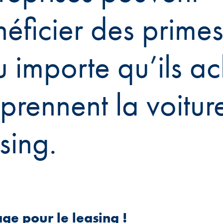
éficier des primes
 importe qu’ils ac
prennent la voitur
sing.
ge pour le leasing !