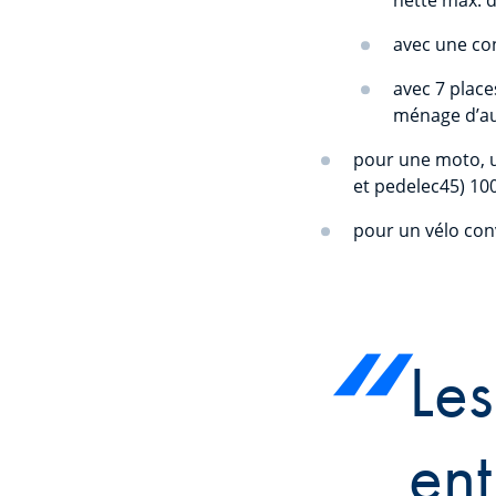
avec une co
avec 7 place
ménage d’au
pour une moto, u
et pedelec45) 100
pour un vélo con
Les
ent