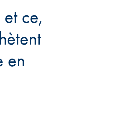
 et ce,
hètent
e en