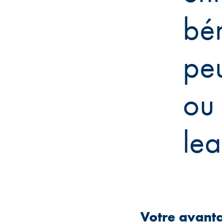
bén
peu
ou 
lea
Votre avanta