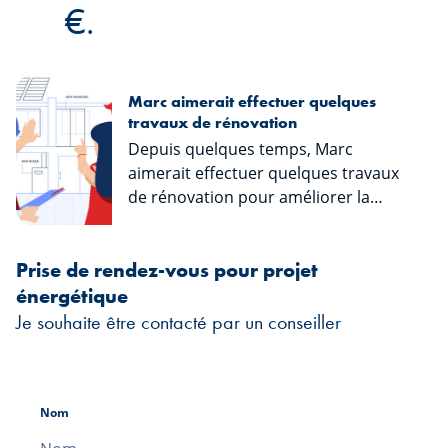
€.
Marc aimerait effectuer quelques
travaux de rénovation
Depuis quelques temps, Marc
aimerait effectuer quelques travaux
de rénovation pour améliorer la
performance énergétique de sa
maison. De ce fait, et comme il se
Prise de rendez-vous pour projet
trouvait déjà à l’agence pour son
projet de mobilité douce, Marc en a
énergétique
profité pour découvrir le Conseil
Je souhaite être contacté par un conseiller
Aides & Financement de Spuerkeess.
L’objectif de la banque étant de
guider ses clients dans leurs projets
contribuant à un monde plus durable,
Nom
Spuerkeess offre à ces derniers de