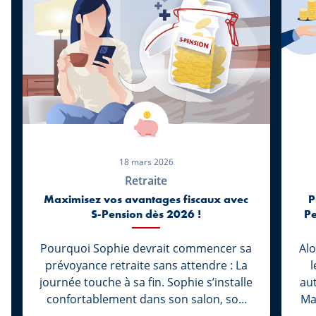
18 mars 2026
Retraite
Maximisez vos avantages fiscaux avec
P
S-Pension dès 2026 !
Pe
Pourquoi Sophie devrait commencer sa
Alo
prévoyance retraite sans attendre : La
l
journée touche à sa fin. Sophie s’installe
au
confortablement dans son salon, son
Ma
ordinateur portable refermé, le travail