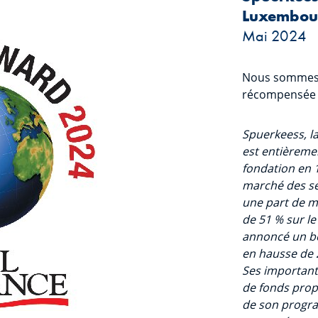
Luxembour
Mai 2024
Nous sommes 
récompensée a
Spuerkeess, l
est entièreme
fondation en 1
marché des se
une part de m
de 51 % sur l
annoncé un bé
en hausse de 
Ses importants
de fonds prop
de son progra