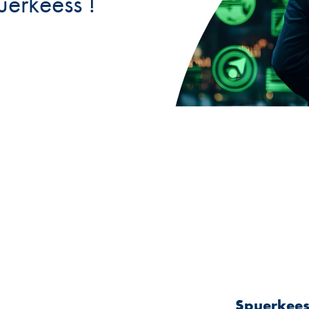
erkeess !
Spuerkees