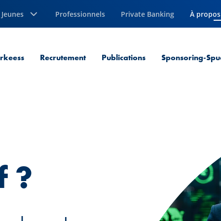
Jeunes
Professionnels
Private Banking
À propos
Page cou
erkeess
Recrutement
Publications
Sponsoring-Spu
f ?