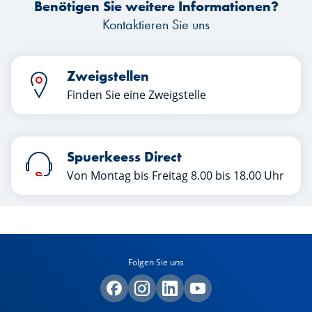
Benötigen Sie weitere Informationen?
finanzielle Erziehung. Viel Spaß beim
Lesen!
Fi
Kontaktieren Sie uns
Zweigstellen
Finden Sie eine Zweigstelle
Spuerkeess Direct
Von Montag bis Freitag 8.00 bis 18.00 Uhr
Folgen Sie uns