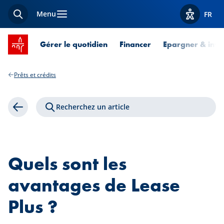
Menu
FR
Recherche
Afficher l
Accueil SPUERKEESS
Gérer le quotidien
Financer
Epargner & inves
Prêts et crédits
Recherchez un article
Retour
Quels sont les
avantages de Lease
Plus ?