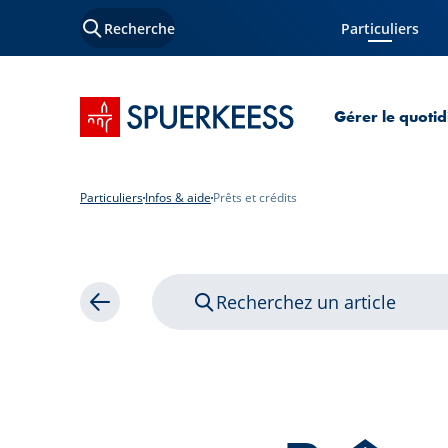
Recherche
Particuliers
Page courante
Accueil SPUERKEESS
Gérer le quotid
Particuliers
Infos & aide
Prêts et crédits
Recherchez un article
Retour