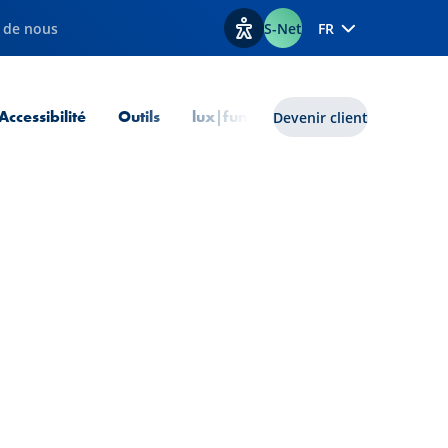
 de nous
S-Net
FR
Afficher les options d'accessib
 courante
Accessibilité
Outils
lux|funds
Devenir client