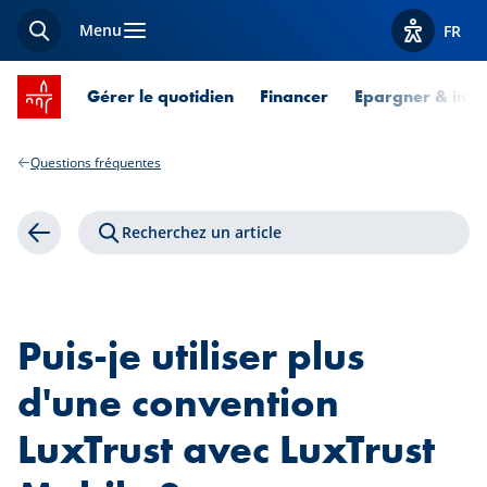
Menu
FR
Recherche
Afficher l
Accueil SPUERKEESS
Gérer le quotidien
Financer
Epargner & inves
Questions fréquentes
Recherchez un article
Retour
Puis-je utiliser plus
d'une convention
LuxTrust avec LuxTrust