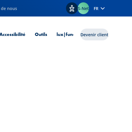
 de nous
S-Net
FR
Afficher les options d'accessib
 courante
Accessibilité
Outils
lux|funds
Devenir client