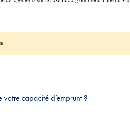
mande de logements sur le Luxembourg ont mené à une forte 
BS
e votre capacité d’emprunt ?