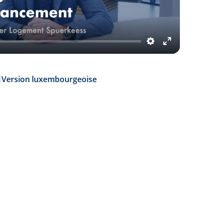
Settings
Enter
fullscreen
Version luxembourgeoise