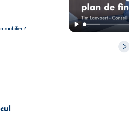
immobilier ?
Play
cul