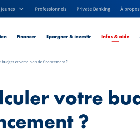
Jeunes
Professionnels
Private Banking
À propos
Page
ien
Financer
Epargner & investir
Infos & aide
 budget et votre plan de financement ?
culer votre bud
ancement ?