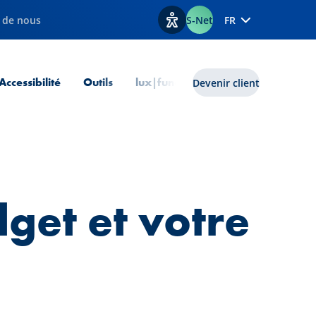
 de nous
S-Net
FR
Afficher les options d'accessib
 courante
Accessibilité
Outils
lux|funds
Devenir client
get et votre