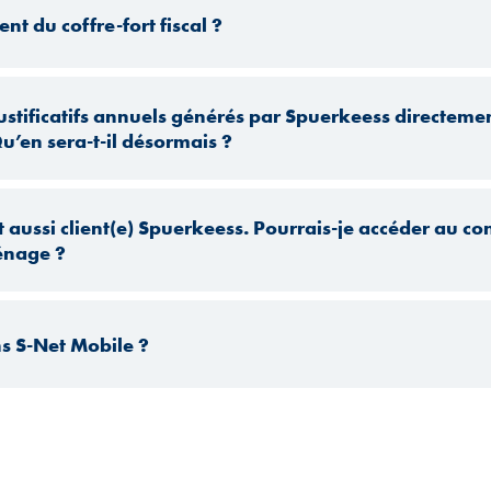
nt du coffre-fort fiscal ?
 justificatifs annuels générés par Spuerkeess directe
 Qu’en sera-t-il désormais ?
ussi client(e) Spuerkeess. Pourrais-je accéder au con
ménage ?
ns S-Net Mobile ?