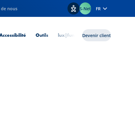
 de nous
S-Net
FR
Afficher les options d'accessib
 courante
Accessibilité
Outils
lux|funds
Devenir client