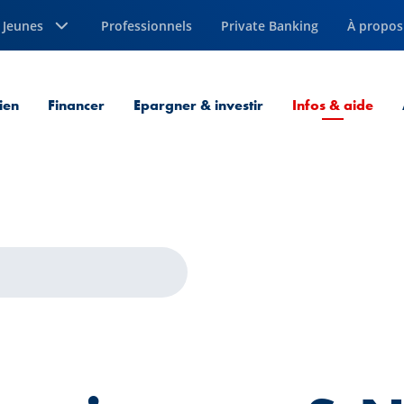
Jeunes
Professionnels
Private Banking
À propos
Page
ien
Financer
Epargner & investir
Infos & aide