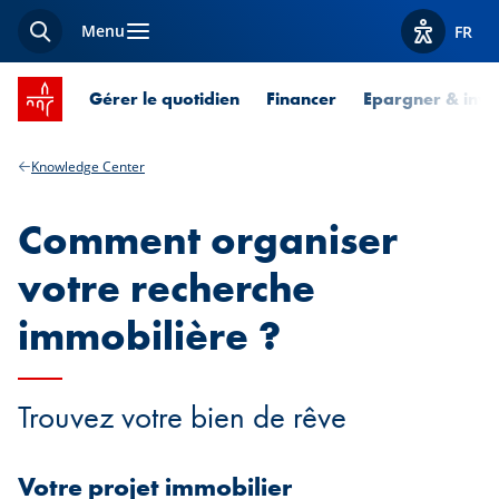
Menu
FR
Recherche
Afficher l
Accueil SPUERKEESS
Gérer le quotidien
Financer
Epargner & inves
Knowledge Center
Comment organiser
votre recherche
immobilière ?
Trouvez votre bien de rêve
Votre projet immobilier