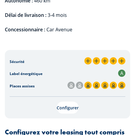
Autonomie :
460 km
Délai de livraison :
3-4 mois
Concessionnaire :
Car Avenue
Loyer mensuel par kilomètre
Sécurité
5 / 5
A
Label énergétique
Places assises
5 / 7
Configurer
Configurez votre leasing tout compris