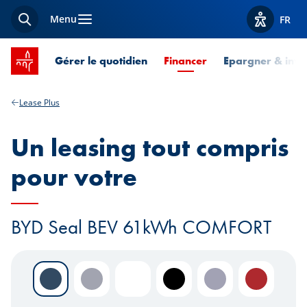
Menu
FR
Recherche
Afficher l
Accueil SPUERKEESS
Page courante
Gérer le quotidien
Financer
Epargner & inves
Lease Plus
Un leasing tout compris
pour votre
BYD Seal BEV 61kWh COMFORT
Atlantis Grey
Indigo Grey
Polar White
Obsidian Black
Lavender Grey
Ruby Red