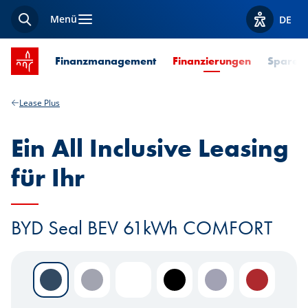
Menü
DE
Suche
Optionen z
Startseite SPUERKEESS
Aktuelle Se
Finanzmanagement
Finanzierungen
Sparen 
Lease Plus
Ein All Inclusive Leasing
für Ihr
BYD Seal BEV 61kWh COMFORT
Atlantis Grey
Indigo Grey
Polar White
Obsidian Black
Lavender Grey
Ruby Red