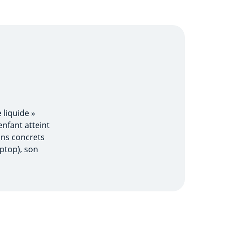
 liquide »
nfant atteint
ins concrets
aptop), son