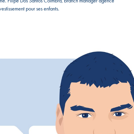
terme. Filipe Dos Santos Coimbra, branch manager agence
vestissement pour ses enfants.