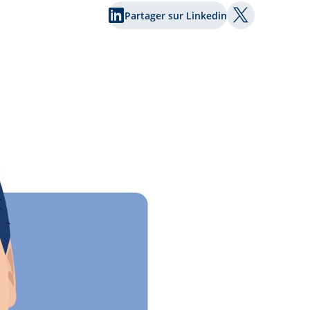
Partager sur Linkedin
Partager sur 