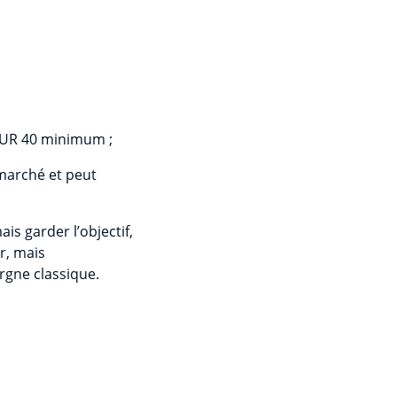
 EUR 40 minimum ;
 marché et peut
s garder l’objectif,
r, mais
argne classique.