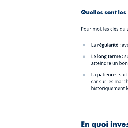
Quelles sont les
Pour moi, les clés du
La
régularité :
av
Le
long terme
: s
atteindre un bon
La
patience
: sur
car sur les march
historiquement l
En quoi inves