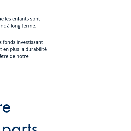
ue les enfants sont
onc à long terme.
s fonds investissant
 en plus la durabilité
-être de notre
re
 parts