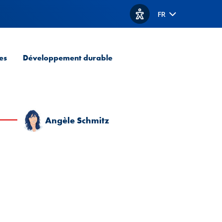
FR
Afficher les options d'acc
es
Développement durable
Angèle Schmitz