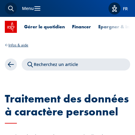
Menu
FR
Recherche
Afficher l
Accueil SPUERKEESS
Gérer le quotidien
Financer
Epargner & inves
Infos & aide
Recherchez un article
Retour
Traitement des données
à caractère personnel