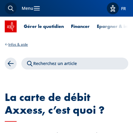
Menu
FR
Recherche
Afficher l
Accueil SPUERKEESS
Gérer le quotidien
Financer
Epargner & inves
Infos & aide
Recherchez un article
Retour
La carte de débit
Axxess, c’est quoi ?