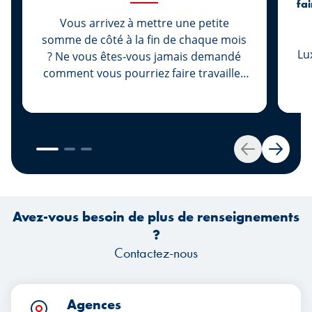
fa
Vous arrivez à mettre une petite
somme de côté à la fin de chaque mois
Lu
? Ne vous êtes-vous jamais demandé
comment vous pourriez faire travailler
ce surplus, afin qu’il puisse augmenter
no
sa valeur, plutôt que de le laisser
dormir sur votre compte d’épargne ?
je
Nous avons la solution pour vous :
une
Retour
Suivan
investissez votre argent. Et pour ce
ob
faire, commencez par ouvrir votre
dan
portefeuille-titres.
s
Avez-vous besoin de plus de renseignements
D
?
Contactez-nous
Agences