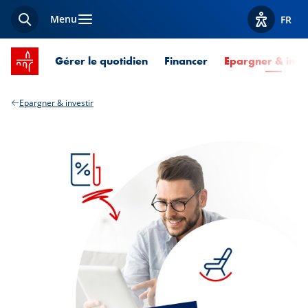
Menu
FR
Recherche
Afficher l
Accueil SPUERKEESS
Gérer le quotidien
Financer
Epargner & inves
Epargner & investir