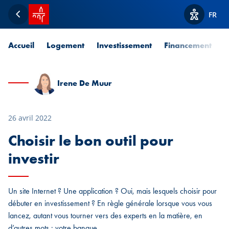
Accueil SPUERKEESS
FR
Retour
Afficher l
Accueil
Logement
Investissement
Financement
P
Irene De Muur
26 avril 2022
Choisir le bon outil pour
investir
Un site Internet ? Une application ? Oui, mais lesquels choisir pour
débuter en investissement ? En règle générale lorsque vous vous
lancez, autant vous tourner vers des experts en la matière, en
d’autres mots : votre banque.