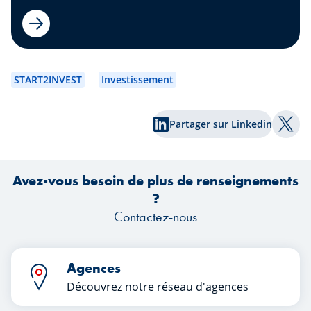
matin, ou pas... Toutefois, maintenant
que tout est à votre charge, quelques
tuyaux s'imposent pour ne pas vous
d’i
ruiner dès le départ !
START2INVEST
Investissement
Partager sur Linkedin
Part
Avez-vous besoin de plus de renseignements
?
Contactez-nous
Agences
Découvrez notre réseau d'agences