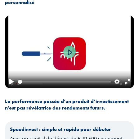
personnalisé
Play
Play
Settings
Ente
fulls
La performance passée d’un produit d’investissement
n’est pas révélatrice des rendements futurs.
Speedinvest : simple et rapide pour débuter
Avec un capital de départ de EUR 500 seulement,