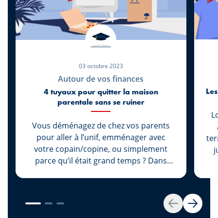
03 octobre 2023
Autour de vos finances
Les
4 tuyaux pour quitter la maison
parentale sans se ruiner
L
Vous déménagez de chez vos parents
pour aller à l’unif, emménager avec
ter
votre copain/copine, ou simplement
juin. Lo
parce qu’il était grand temps ? Dans
pr
tous les cas, félicitations! Maintenant
m
vous pouvez décorer votre chez-vous
He
avec vos couleurs préférées ou mettre
so
la musique à fond à trois heures du
Vo
Retour
Suivan