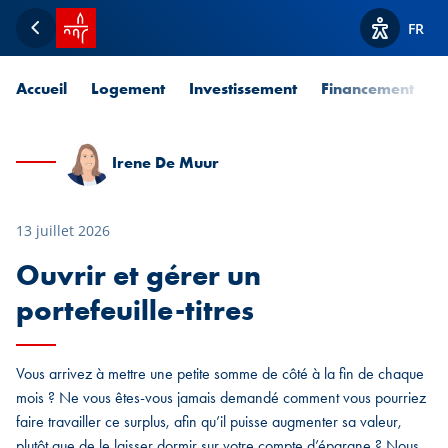
Accueil SPUERKEESS
FR
Retour
Afficher l
Accueil
Logement
Investissement
Financement
P
Irene De Muur
13 juillet 2026
Ouvrir et gérer un
portefeuille-titres
Vous arrivez à mettre une petite somme de côté à la fin de chaque
mois ? Ne vous êtes-vous jamais demandé comment vous pourriez
faire travailler ce surplus, afin qu’il puisse augmenter sa valeur,
plutôt que de le laisser dormir sur votre compte d’épargne ? Nous