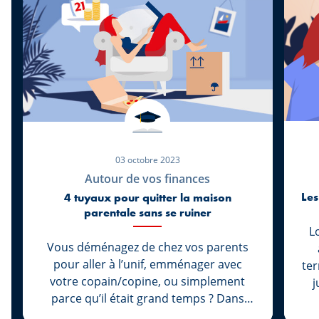
03 octobre 2023
Autour de vos finances
Les
4 tuyaux pour quitter la maison
parentale sans se ruiner
L
Vous déménagez de chez vos parents
pour aller à l’unif, emménager avec
ter
votre copain/copine, ou simplement
juin. Lo
parce qu’il était grand temps ? Dans
pr
tous les cas, félicitations! Maintenant
m