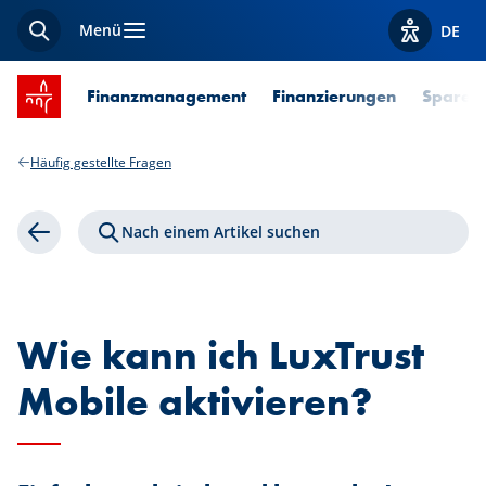
Menü
DE
Suche
Optionen z
Startseite SPUERKEESS
Finanzmanagement
Finanzierungen
Sparen 
Häufig gestellte Fragen
Nach einem Artikel suchen
Zurück
Wie kann ich LuxTrust
Mobile aktivieren?