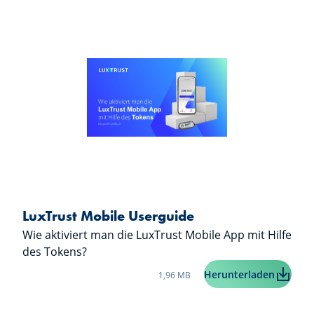
LuxTrust Mobile Userguide
Wie aktiviert man die LuxTrust Mobile App mit Hilfe
des Tokens?
Taille du fichier:
LuxTrus
Herunterladen
1,96 MB