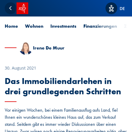
Startseite SPUERKEESS
DE
Zurück
Optionen z
Home
Wohnen
Investments
Finanzierungen
Zah
Irene De Muur
30. August 2021
Das Immobiliendarlehen in
drei grundlegenden Schritten
Vor einigen Wochen, bei einem Familienausflug aufs Land, fiel
Ihnen ein wunderschönes kleines Haus auf, das zum Verkauf
stand. Seitdem gibt es immer wieder Diskussionen über einen
Umzug. Zwar wären noch einige Renovierungsarbeiten nötig, aber