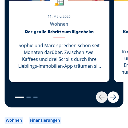
11. März 2026
Wohnen
Der große Schritt zum Eigenheim
Ka
Sophie und Marc sprechen schon seit
In
Monaten darüber. Zwischen zwei
u
Kaffees und drei Scrolls durch ihre
E
Lieblings-Immobilien-App träumen sie
nu
von einem lichtdurchfluteten
s
Wohnzimmer, einer Küche, in der Marc
pers
endlich seine Rezepte ausprobieren
Ar
könnte, ohne ständig gegen den
Zurück
Weiter
Kühlschrank zu stoßen … und von
so
einem Balkon für Sophie – denn
Pflanzen sind für sie ein Muss.
Mi
Wohnen
Finanzierungen