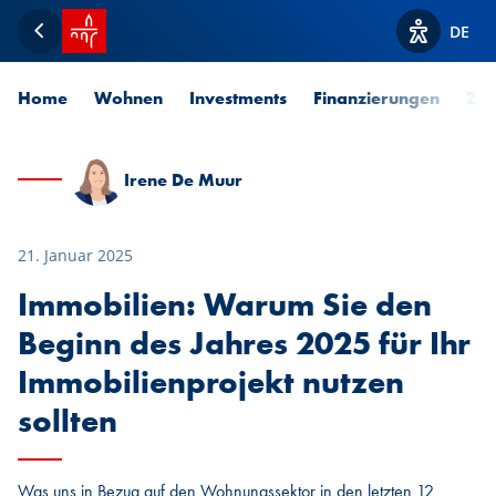
Startseite SPUERKEESS
DE
Zurück
Optionen z
Home
Wohnen
Investments
Finanzierungen
Zah
Irene De Muur
21. Januar 2025
Immobilien: Warum Sie den
Beginn des Jahres 2025 für Ihr
Immobilienprojekt nutzen
sollten
Was uns in Bezug auf den Wohnungssektor in den letzten 12