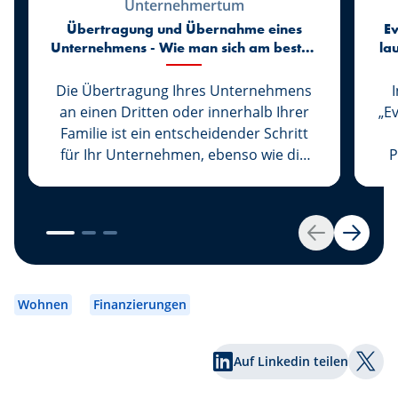
Unternehmertum
Übertragung und Übernahme eines
Ev
Unternehmens - Wie man sich am besten
la
vorbereitet
Die Übertragung Ihres Unternehmens
an einen Dritten oder innerhalb Ihrer
„E
Familie ist ein entscheidender Schritt
für Ihr Unternehmen, ebenso wie die
P
Übernahme eines Unternehmens den
Beginn eines neuen Lebens für seinen
Inhaber markiert. Bei Spuerkeess
werden diese beiden wichtigen Schritte
kon
Zurück
Weiter
von Experten auf diesem Gebiet
begleitet, die Sie betreuen und beraten.
Ge
Ob Sie nun Übertragender oder
Wohnen
Finanzierungen
Übernehmender sind, unsere Experten
D
Johny Basher und Franck Alter, beide
Ro
Auf Linkedin teilen
Berater für
k
Auf T
Unternehmensübertragungen bei