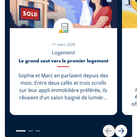
11 mars 2026
Logement
Le grand saut vers le premier logement
Sophie et Marc en parlaient depuis des
mois. Entre deux cafés et trois scrolls
sur leur appli immobilière préférée, ils
rêvaient d’un salon baigné de lumière,
of
d’une cuisine où Marc pourrait enfin
un 
tester ses recettes sans se cogner au
et 
frigo… et d’un balcon pour Sophie,
pré
parce que « les plantes, c’est la vie ».
l
Retour
Suivan