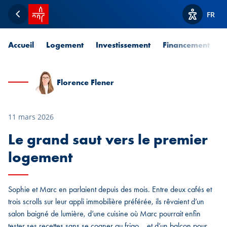
Accueil SPUERKEESS
FR
Retour
Afficher l
Accueil
Logement
Investissement
Financement
P
Florence Flener
11 mars 2026
Le grand saut vers le premier
logement
Sophie et Marc en parlaient depuis des mois. Entre deux cafés et
trois scrolls sur leur appli immobilière préférée, ils rêvaient d’un
salon baigné de lumière, d’une cuisine où Marc pourrait enfin
tester ses recettes sans se cogner au frigo… et d’un balcon pour