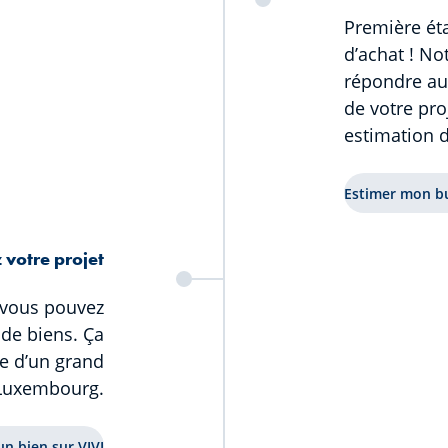
Première ét
d’achat ! No
répondre au
de votre pro
estimation d
Estimer mon b
 votre projet
 vous pouvez
de biens. Ça
se d’un grand
 Luxembourg.
n bien sur VIVI