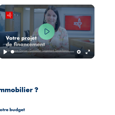
Play
Play
Settings
Enter
fullscreen
mmobilier ?
votre budget