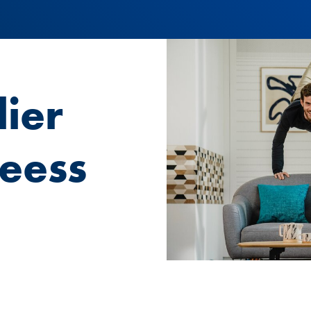
ier
eess