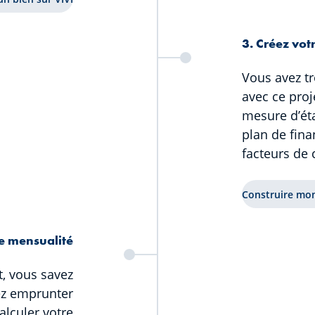
3. Créez vot
Vous avez tr
avec ce proj
mesure d’éta
plan de fin
facteurs de 
Construire mo
re mensualité
, vous savez
ez emprunter
alculer votre