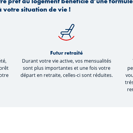
otre prêt au logement bénéficie d’une formu
 votre situation de vie !
Futur retraité
été,
Durant votre vie active, vos mensualités
prêt
sont plus importantes et une fois votre
pe
otre
départ en retraite, celles-ci sont réduites.
vou
tré
re