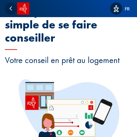
Accueil SPUERKEESS
Il n’a jamais été aussi
FR
Retour
Afficher l
simple de se faire
conseiller
Votre conseil en prêt au logement