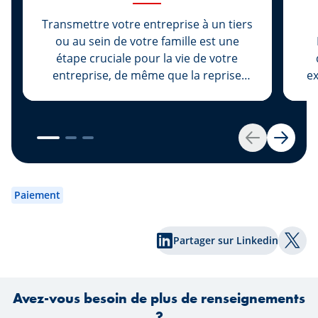
Transmettre votre entreprise à un tiers
ou au sein de votre famille est une
étape cruciale pour la vie de votre
entreprise, de même que la reprise
ex
d’une entreprise marque le début d’une
nouvelle vie pour son entrepreneur.
dy
Chez Spuerkeess, ces deux démarches
2
importantes se font tout en étant
con
Retour
Suivan
conseillé et accompagné par des
experts dédiés. Que vous soyez cédant
e
ou repreneur, nos experts Johny Basher
Paiement
et Franck Alter, tous deux conseillers en
transmission d’entreprise au sein de
cr
Partager sur Linkedin
Spuerkeess, vous dévoilent les clés
Part
pour une transmission réussie dans cet
article. Bonne lecture !
Avez-vous besoin de plus de renseignements
?