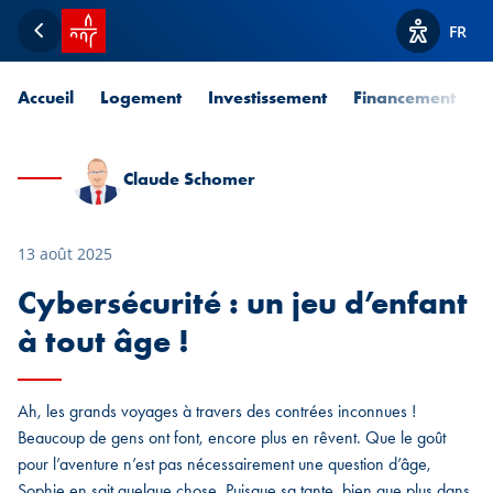
Accueil SPUERKEESS
FR
Retour
Afficher l
Accueil
Logement
Investissement
Financement
P
Claude Schomer
13 août 2025
Cybersécurité : un jeu d’enfant
à tout âge !
Ah, les grands voyages à travers des contrées inconnues !
Beaucoup de gens ont font, encore plus en rêvent. Que le goût
pour l’aventure n’est pas nécessairement une question d’âge,
Sophie en sait quelque chose. Puisque sa tante, bien que plus dans