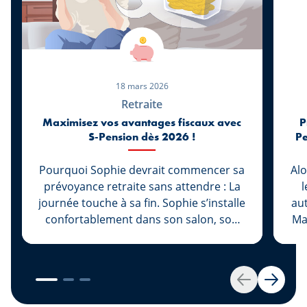
18 mars 2026
Retraite
Maximisez vos avantages fiscaux avec
P
S-Pension dès 2026 !
Pe
Pourquoi Sophie devrait commencer sa
Alo
prévoyance retraite sans attendre : La
l
journée touche à sa fin. Sophie s’installe
au
confortablement dans son salon, son
Ma
ordinateur portable refermé, le travail
terminé pour aujourd’hui. Sa fille Lily
c
dort déjà et son mari Marc est parti à
d'
son entraînement de basketball. Pour la
Retour
Suivan
première fois depuis longtemps, Sophie
de