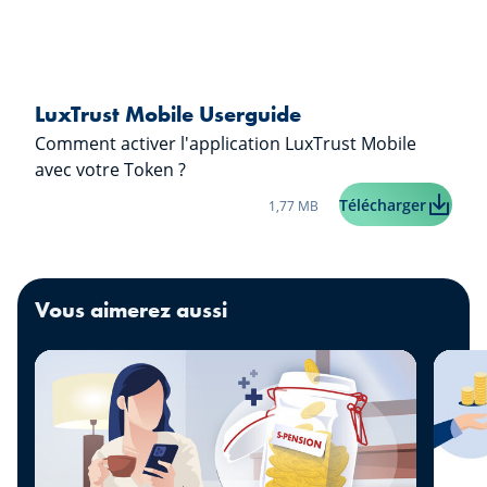
LuxTrust Mobile Userguide
Comment activer l'application LuxTrust Mobile
avec votre Token ?
Taille du fichier:
LuxTrus
Télécharger
1,77 MB
Vous aimerez aussi