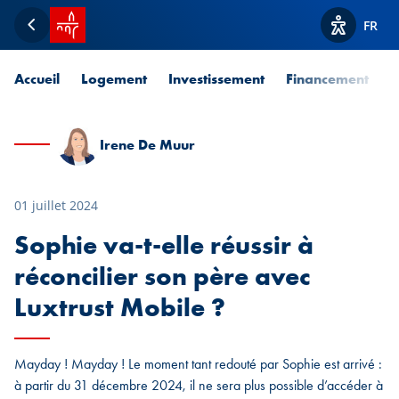
Accueil SPUERKEESS
FR
Retour
Afficher l
Accueil
Logement
Investissement
Financement
P
Irene De Muur
01 juillet 2024
Sophie va-t-elle réussir à
réconcilier son père avec
Luxtrust Mobile ?
Mayday ! Mayday ! Le moment tant redouté par Sophie est arrivé :
à partir du 31 décembre 2024, il ne sera plus possible d’accéder à